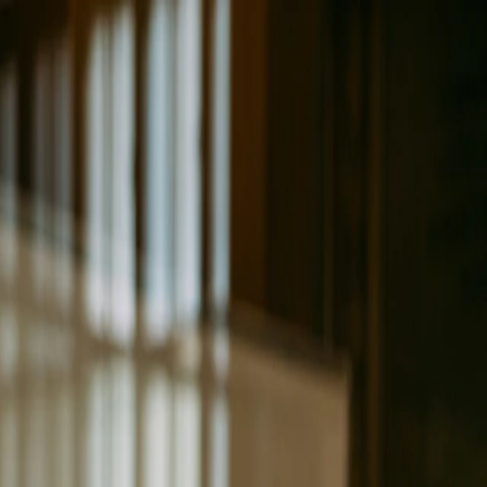
Nieuws
Contact
Login
Lid worden
EN
Wonen
Business
Agrarisch & Landelijk
Over NVM
Zoek een makelaar of taxateur
Zoek een makelaar of taxateur