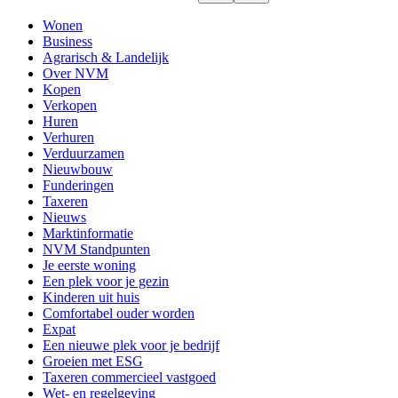
Wonen
Business
Agrarisch & Landelijk
Over NVM
Kopen
Verkopen
Huren
Verhuren
Verduurzamen
Nieuwbouw
Funderingen
Taxeren
Nieuws
Marktinformatie
NVM Standpunten
Je eerste woning
Een plek voor je gezin
Kinderen uit huis
Comfortabel ouder worden
Expat
Een nieuwe plek voor je bedrijf
Groeien met ESG
Taxeren commercieel vastgoed
Wet- en regelgeving