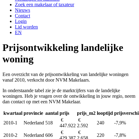
Zoek een makelaar of taxateur
Nieuws
Contact
Login
Lid worden
EN
Prijsontwikkeling landelijke
woning
Een overzicht van de prijsontwikkeling van landelijke woningen
vanaf 2010, verkocht door NVM Makelaars.
In onderstaande tabel zie je de marktcijfers van de landelijke
woningen. Heb je vragen over de ontwikkeling in jouw regio, neem
dan contact op met een NVM Makelaar.
kwartaal
provincie
aantal
prijs
prijs_m2
looptijd
prijsverschi
€
€
2010-1
Nederland
518
240
-7,9%
447.922
2.592
€
€
2010-2
Nederland
606
220
-7,8%
429.387
2.658