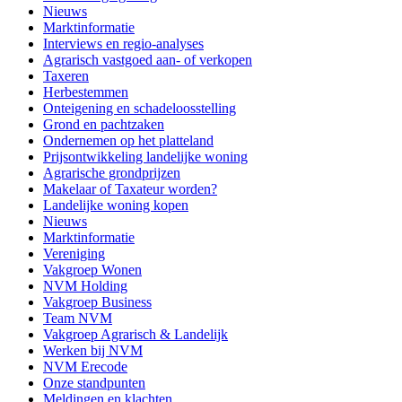
Nieuws
Marktinformatie
Interviews en regio-analyses
Agrarisch vastgoed aan- of verkopen
Taxeren
Herbestemmen
Onteigening en schadeloosstelling
Grond en pachtzaken
Ondernemen op het platteland
Prijsontwikkeling landelijke woning
Agrarische grondprijzen
Makelaar of Taxateur worden?
Landelijke woning kopen
Nieuws
Marktinformatie
Vereniging
Vakgroep Wonen
NVM Holding
Vakgroep Business
Team NVM
Vakgroep Agrarisch & Landelijk
Werken bij NVM
NVM Erecode
Onze standpunten
Meldingen en klachten